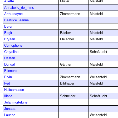
Aliette
Müller
Maisfeld
Annabelle_de_rhins
Arthurdayne
Zimmermann
Maisfeld
Beatrice_jeanne
Beren
Birgit
Bäcker
Maisfeld
Bryaan
Fleischer
Maisfeld
Cornophone.
Crayoline
Schafzucht
Dastan_
Dungal
Gärtner
Maisfeld
Elienore
Elvin
Zimmermann
Weizenfeld
Fed_
Bildhauer
Maisfeld
Halicarnasse
Iliana
Schneider
Schafzucht
Jolanmortelune
Jonass.
Laurine
Weizenfeld