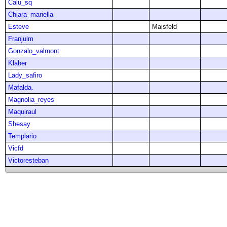
Calu_sq
Chiara_mariella
Esteve
Maisfeld
Franjulm
Gonzalo_valmont
Klaber
Lady_safiro
Mafalda.
Magnolia_reyes
Maquiraul
Shesay
Templario
Vicfd
Victoresteban