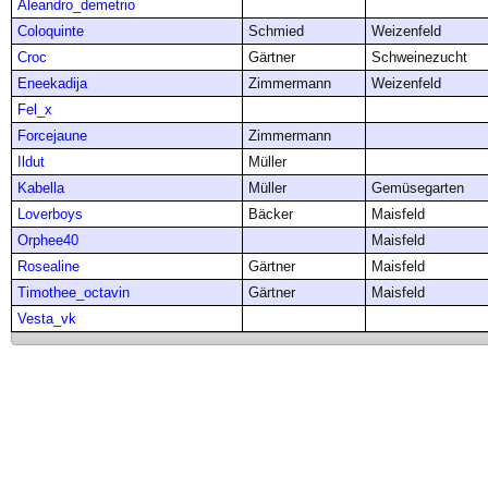
Aleandro_demetrio
Coloquinte
Schmied
Weizenfeld
Croc
Gärtner
Schweinezucht
Eneekadija
Zimmermann
Weizenfeld
Fel_x
Forcejaune
Zimmermann
Ildut
Müller
Kabella
Müller
Gemüsegarten
Loverboys
Bäcker
Maisfeld
Orphee40
Maisfeld
Rosealine
Gärtner
Maisfeld
Timothee_octavin
Gärtner
Maisfeld
Vesta_vk