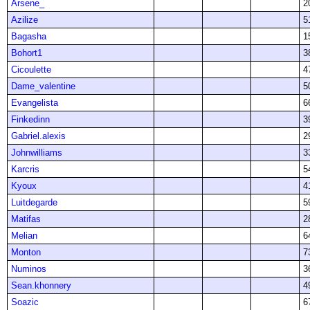
Arsene_
2
Azilize
5
Bagasha
1
Bohort1
3
Cicoulette
4
Dame_valentine
5
Evangelista
6
Finkedinn
3
Gabriel.alexis
2
Johnwilliams
3
Karcris
5
Kyoux
4
Luitdegarde
5
Matifas
2
Melian
6
Monton
7
Numinos
3
Sean.khonnery
4
Soazic
6