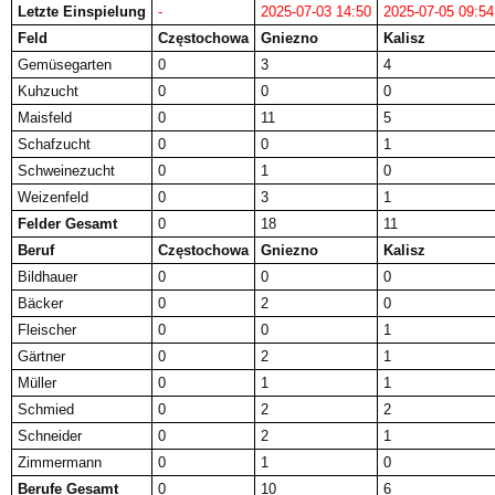
Letzte Einspielung
-
2025-07-03 14:50
2025-07-05 09:54
Feld
Częstochowa
Gniezno
Kalisz
Gemüsegarten
0
3
4
Kuhzucht
0
0
0
Maisfeld
0
11
5
Schafzucht
0
0
1
Schweinezucht
0
1
0
Weizenfeld
0
3
1
Felder Gesamt
0
18
11
Beruf
Częstochowa
Gniezno
Kalisz
Bildhauer
0
0
0
Bäcker
0
2
0
Fleischer
0
0
1
Gärtner
0
2
1
Müller
0
1
1
Schmied
0
2
2
Schneider
0
2
1
Zimmermann
0
1
0
Berufe Gesamt
0
10
6