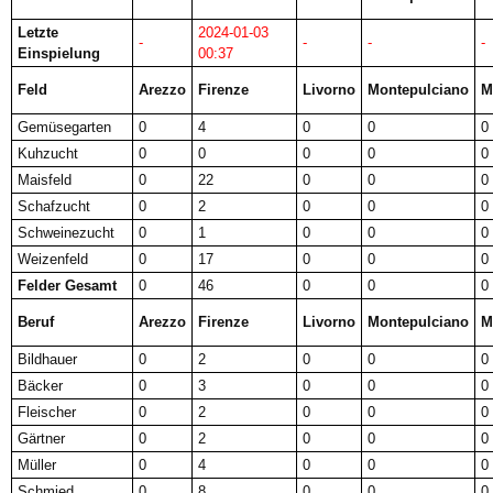
Letzte
2024-01-03
-
-
-
-
Einspielung
00:37
Feld
Arezzo
Firenze
Livorno
Montepulciano
M
Gemüsegarten
0
4
0
0
0
Kuhzucht
0
0
0
0
0
Maisfeld
0
22
0
0
0
Schafzucht
0
2
0
0
0
Schweinezucht
0
1
0
0
0
Weizenfeld
0
17
0
0
0
Felder Gesamt
0
46
0
0
0
Beruf
Arezzo
Firenze
Livorno
Montepulciano
M
Bildhauer
0
2
0
0
0
Bäcker
0
3
0
0
0
Fleischer
0
2
0
0
0
Gärtner
0
2
0
0
0
Müller
0
4
0
0
0
Schmied
0
8
0
0
0