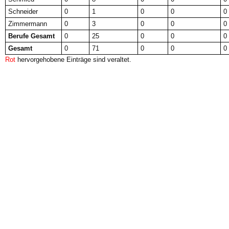
Schneider
0
1
0
0
0
Zimmermann
0
3
0
0
0
Berufe Gesamt
0
25
0
0
0
Gesamt
0
71
0
0
0
Rot
hervorgehobene Einträge sind veraltet.