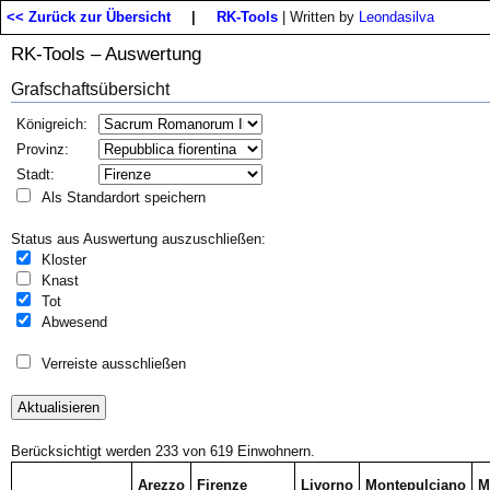
<< Zurück zur Übersicht
|
RK-Tools
| Written by
Leondasilva
RK-Tools – Auswertung
Grafschaftsübersicht
Königreich:
Provinz:
Stadt:
Als Standardort speichern
Status aus Auswertung auszuschließen:
Kloster
Knast
Tot
Abwesend
Verreiste ausschließen
Berücksichtigt werden 233 von 619 Einwohnern.
Arezzo
Firenze
Livorno
Montepulciano
M