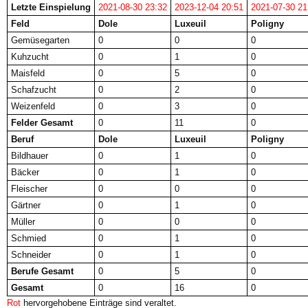
Letzte Einspielung
2021-08-30 23:32
2023-12-04 20:51
2021-07-30 21
Feld
Dole
Luxeuil
Poligny
Gemüsegarten
0
0
0
Kuhzucht
0
1
0
Maisfeld
0
5
0
Schafzucht
0
2
0
Weizenfeld
0
3
0
Felder Gesamt
0
11
0
Beruf
Dole
Luxeuil
Poligny
Bildhauer
0
1
0
Bäcker
0
1
0
Fleischer
0
0
0
Gärtner
0
1
0
Müller
0
0
0
Schmied
0
1
0
Schneider
0
1
0
Berufe Gesamt
0
5
0
Gesamt
0
16
0
Rot
hervorgehobene Einträge sind veraltet.