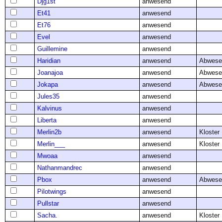
Djg1st
anwesend
Et41
anwesend
Et76
anwesend
Evel
anwesend
Guillemine
anwesend
Haridian
anwesend
Abwese
Joanajoa
anwesend
Abwese
Jokapa
anwesend
Abwese
Jules35
anwesend
Kalvinus
anwesend
Liberta
anwesend
Merlin2b
anwesend
Kloster
Merlin___
anwesend
Kloster
Mwoaa
anwesend
Nathanmandrec
anwesend
Pbox
anwesend
Abwese
Pilotwings
anwesend
Pullstar
anwesend
Sacha.
anwesend
Kloster