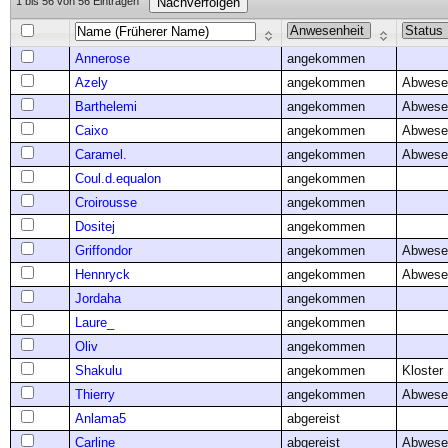
1 bis 56 von 56 Einträgen
Nachverfolgen
Annerose
angekommen
Azely
angekommen
Abwese
Barthelemi
angekommen
Abwese
Caixo
angekommen
Abwese
Caramel.
angekommen
Abwese
Coul.d.equalon
angekommen
Croirousse
angekommen
Dositej
angekommen
Griffondor
angekommen
Abwese
Hennryck
angekommen
Abwese
Jordaha
angekommen
Laure_
angekommen
Oliv
angekommen
Shakulu
angekommen
Kloster
Thierry
angekommen
Abwese
Anlama5
abgereist
Carline
abgereist
Abwese