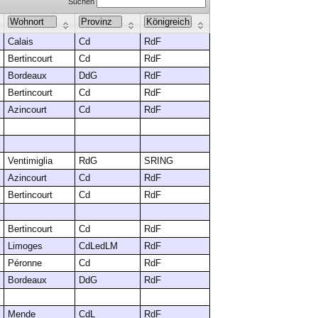
Suchen
Calais
Cd
RdF
Bertincourt
Cd
RdF
Bordeaux
DdG
RdF
Bertincourt
Cd
RdF
Azincourt
Cd
RdF
Ventimiglia
RdG
SRING
Azincourt
Cd
RdF
Bertincourt
Cd
RdF
Bertincourt
Cd
RdF
Limoges
CdLedLM
RdF
Péronne
Cd
RdF
Bordeaux
DdG
RdF
Mende
CdL
RdF