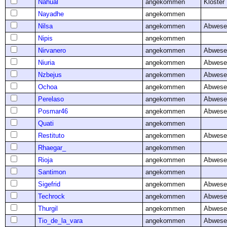
Nahual
angekommen
Kloster
Nayadhe
angekommen
Nilsa
angekommen
Abwese
Nipis
angekommen
Nirvanero
angekommen
Abwese
Niuria
angekommen
Abwese
Nzbejus
angekommen
Abwese
Ochoa
angekommen
Abwese
Perelaso
angekommen
Abwese
Posmar46
angekommen
Abwese
Quati
angekommen
Restituto
angekommen
Abwese
Rhaegar_
angekommen
Rioja
angekommen
Abwese
Santimon
angekommen
Sigefrid
angekommen
Abwese
Techrock
angekommen
Abwese
Thurgil
angekommen
Abwese
Tio_de_la_vara
angekommen
Abwese