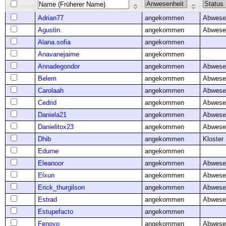
Adrian77
angekommen
Abwese
Agustin.
angekommen
Abwese
Alana.sofia
angekommen
Anavanejaime
angekommen
Annadegondor
angekommen
Abwese
Belem
angekommen
Abwese
Carolaah
angekommen
Abwese
Cedrid
angekommen
Abwese
Daniela21
angekommen
Abwese
Danielitox23
angekommen
Abwese
Dhib
angekommen
Kloster
Edurne
angekommen
Eleanoor
angekommen
Abwese
Elxun
angekommen
Abwese
Erick_thurgilson
angekommen
Abwese
Estrad
angekommen
Abwese
Estupefacto
angekommen
Fenoyo
angekommen
Abwese