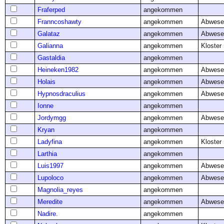
Fraferped
angekommen
Franncoshawty
angekommen
Abwese
Galataz
angekommen
Abwese
Galianna
angekommen
Kloster
Gastaldia
angekommen
Heineken1982
angekommen
Abwese
Holais
angekommen
Abwese
Hypnosdraculius
angekommen
Abwese
Ionne
angekommen
Jordymgg
angekommen
Abwese
Kryan
angekommen
Ladyfina
angekommen
Kloster
Larthia
angekommen
Luis1997
angekommen
Abwese
Lupoloco
angekommen
Abwese
Magnolia_reyes
angekommen
Meredite
angekommen
Abwese
Nadire.
angekommen