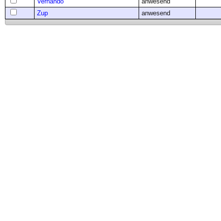
Vernando
anwesend
Zup
anwesend