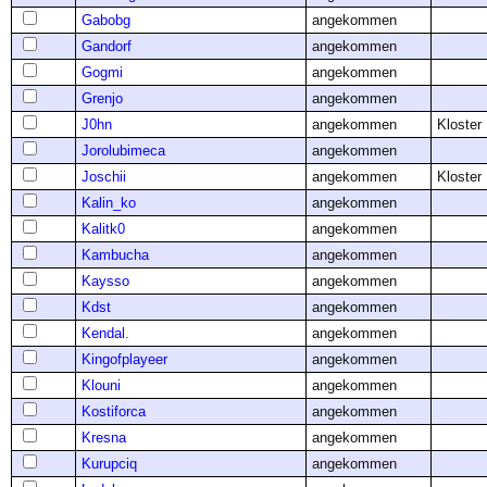
Gabobg
angekommen
Gandorf
angekommen
Gogmi
angekommen
Grenjo
angekommen
J0hn
angekommen
Kloster
Jorolubimeca
angekommen
Joschii
angekommen
Kloster
Kalin_ko
angekommen
Kalitk0
angekommen
Kambucha
angekommen
Kaysso
angekommen
Kdst
angekommen
Kendal.
angekommen
Kingofplayeer
angekommen
Klouni
angekommen
Kostiforca
angekommen
Kresna
angekommen
Kurupciq
angekommen