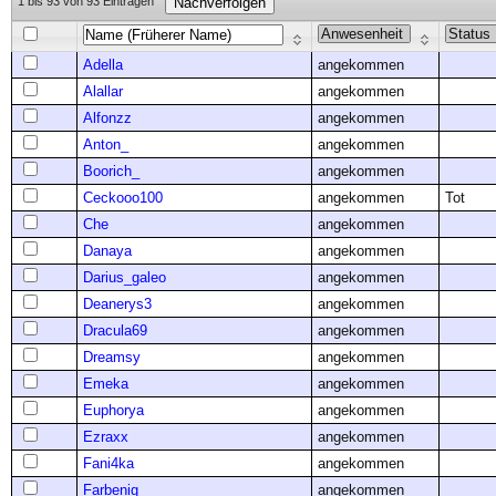
1 bis 93 von 93 Einträgen
Nachverfolgen
Adella
angekommen
Alallar
angekommen
Alfonzz
angekommen
Anton_
angekommen
Boorich_
angekommen
Ceckooo100
angekommen
Tot
Che
angekommen
Danaya
angekommen
Darius_galeo
angekommen
Deanerys3
angekommen
Dracula69
angekommen
Dreamsy
angekommen
Emeka
angekommen
Euphorya
angekommen
Ezraxx
angekommen
Fani4ka
angekommen
Farbenig
angekommen