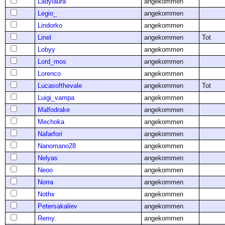
Ladylaura
angekommen
Legio_
angekommen
Lindorko
angekommen
Linel
angekommen
Tot
Lobyy
angekommen
Lord_mos
angekommen
Lorenco
angekommen
Lucasofthevale
angekommen
Tot
Luigi_vampa
angekommen
Malfodrake
angekommen
Mechoka
angekommen
Nafarfori
angekommen
Nanomano28
angekommen
Nelyas
angekommen
Neoo
angekommen
Norra
angekommen
Nothx
angekommen
Petersakaliev
angekommen
Remy.
angekommen