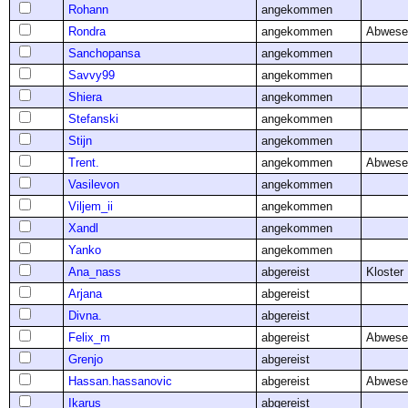
Rohann
angekommen
Rondra
angekommen
Abwese
Sanchopansa
angekommen
Savvy99
angekommen
Shiera
angekommen
Stefanski
angekommen
Stijn
angekommen
Trent.
angekommen
Abwese
Vasilevon
angekommen
Viljem_ii
angekommen
Xandl
angekommen
Yanko
angekommen
Ana_nass
abgereist
Kloster
Arjana
abgereist
Divna.
abgereist
Felix_m
abgereist
Abwese
Grenjo
abgereist
Hassan.hassanovic
abgereist
Abwese
Ikarus
abgereist