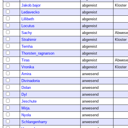
Jakob.bajor
abgereist
Kloster
Ledavecko
abgereist
Lillibeth
abgereist
Locutus
abgereist
Sachy
abgereist
Abwese
Strahimir
abgereist
Kloster
Temha
abgereist
Thorsten_ragnarson
abgereist
Tiras
abgereist
Abwese
Vronika
abgereist
Kloster
Amira
anwesend
Divinadoria
anwesend
Dolan
anwesend
Dyl
anwesend
Jeschute
anwesend
Mirja.
anwesend
Nyola
anwesend
Schlangenharry
anwesend