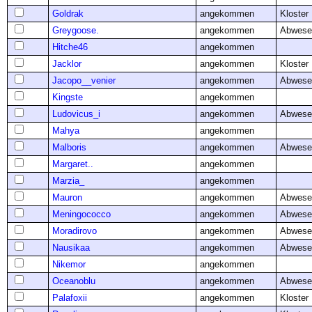
Goldrak
angekommen
Kloster
Greygoose.
angekommen
Abwese
Hitche46
angekommen
Jacklor
angekommen
Kloster
Jacopo__venier
angekommen
Abwese
Kingste
angekommen
Ludovicus_i
angekommen
Abwese
Mahya
angekommen
Malboris
angekommen
Abwese
Margaret..
angekommen
Marzia_
angekommen
Mauron
angekommen
Abwese
Meningococco
angekommen
Abwese
Moradirovo
angekommen
Abwese
Nausikaa
angekommen
Abwese
Nikemor
angekommen
Oceanoblu
angekommen
Abwese
Palafoxii
angekommen
Kloster