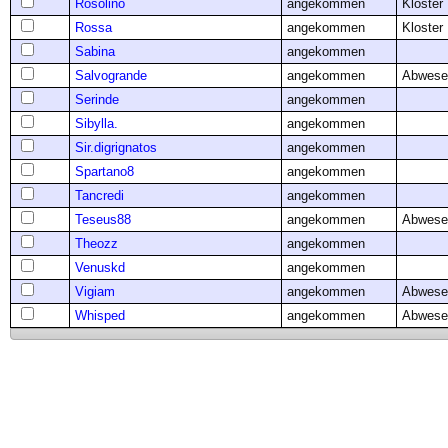
Rosolino
angekommen
Kloster
Rossa
angekommen
Kloster
Sabina
angekommen
Salvogrande
angekommen
Abwese
Serinde
angekommen
Sibylla.
angekommen
Sir.digrignatos
angekommen
Spartano8
angekommen
Tancredi
angekommen
Teseus88
angekommen
Abwese
Theozz
angekommen
Venuskd
angekommen
Vigiam
angekommen
Abwese
Whisped
angekommen
Abwese