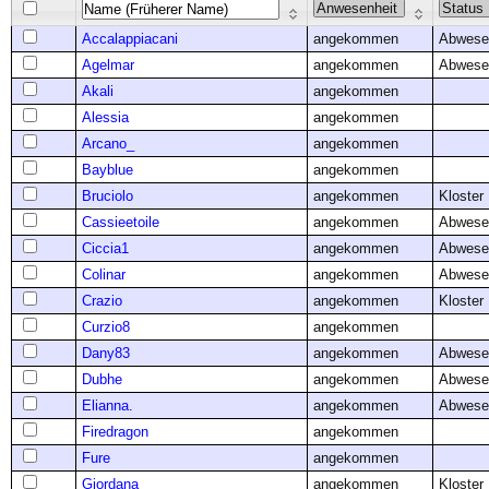
Accalappiacani
angekommen
Abwese
Agelmar
angekommen
Abwese
Akali
angekommen
Alessia
angekommen
Arcano_
angekommen
Bayblue
angekommen
Bruciolo
angekommen
Kloster
Cassieetoile
angekommen
Abwese
Ciccia1
angekommen
Abwese
Colinar
angekommen
Abwese
Crazio
angekommen
Kloster
Curzio8
angekommen
Dany83
angekommen
Abwese
Dubhe
angekommen
Abwese
Elianna.
angekommen
Abwese
Firedragon
angekommen
Fure
angekommen
Giordana
angekommen
Kloster