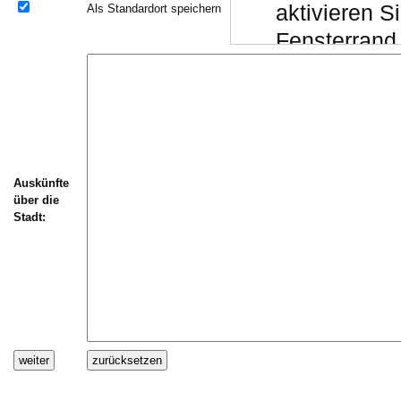
aktivieren 
Als Standardort speichern
Fensterrand 
Chrome:
Drücken Si
"Einfügen er
(das Script 
Auskünfte
Schließen S
über die
(alternativ
Stadt:
S
Daten einspi
Wechseln Sie
Textfeld "Aus
)
V
Stellen Sie si