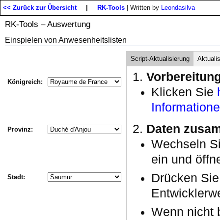
<< Zurück zur Übersicht
|
RK-Tools
| Written by
Leondasilva
RK-Tools – Auswertung
Einspielen von Anwesenheitslisten
Script-Aktualisierung
Aktuali
Vorbereitun
Königreich:
Klicken Sie
Information
Daten zusam
Provinz:
Wechseln S
ein und öffn
Drücken Si
Stadt:
Entwicklerwe
Wenn nicht b