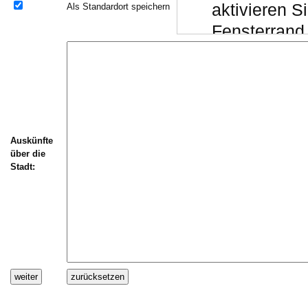
aktivieren 
Als Standardort speichern
Fensterrand 
Chrome:
Drücken Si
"Einfügen er
(das Script 
Auskünfte
Schließen S
über die
(alternativ
Stadt:
S
Daten einspi
Wechseln Sie
Textfeld "Aus
)
V
Stellen Sie si