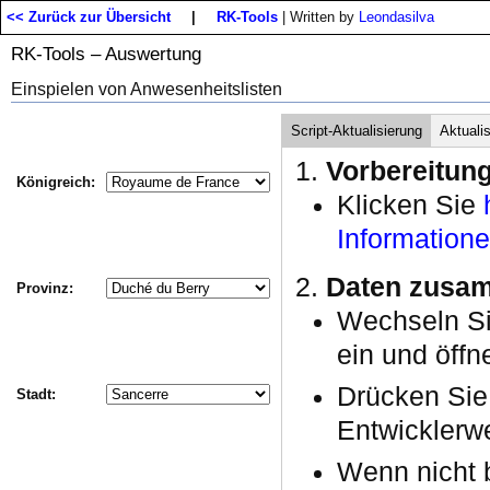
<< Zurück zur Übersicht
|
RK-Tools
| Written by
Leondasilva
RK-Tools – Auswertung
Einspielen von Anwesenheitslisten
Script-Aktualisierung
Aktuali
Vorbereitun
Königreich:
Klicken Sie
Information
Daten zusam
Provinz:
Wechseln S
ein und öffn
Drücken Si
Stadt:
Entwicklerwe
Wenn nicht b