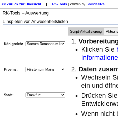
<< Zurück zur Übersicht
|
RK-Tools
| Written by
Leondasilva
RK-Tools – Auswertung
Einspielen von Anwesenheitslisten
Script-Aktualisierung
Aktuali
Vorbereitun
Königreich:
Klicken Sie
Information
Daten zusam
Provinz:
Wechseln S
ein und öffn
Drücken Si
Stadt:
Entwicklerwe
Wenn nicht b