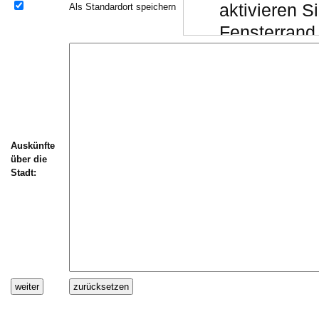
aktivieren 
Als Standardort speichern
Fensterrand 
Chrome:
Drücken Si
"Einfügen er
(das Script 
Auskünfte
Schließen S
über die
(alternativ
Stadt:
S
Daten einspi
Wechseln Sie
Textfeld "Aus
)
V
Stellen Sie si