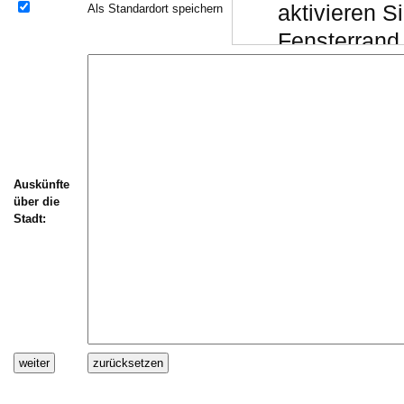
aktivieren 
Als Standardort speichern
Fensterrand 
Chrome:
Drücken Si
"Einfügen er
(das Script 
Auskünfte
Schließen S
über die
(alternativ
Stadt:
S
Daten einspi
Wechseln Sie
Textfeld "Aus
)
V
Stellen Sie si