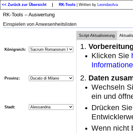
<< Zurück zur Übersicht
|
RK-Tools
| Written by
Leondasilva
RK-Tools – Auswertung
Einspielen von Anwesenheitslisten
Script-Aktualisierung
Aktuali
Vorbereitun
Königreich:
Klicken Sie
Information
Daten zusam
Provinz:
Wechseln S
ein und öffn
Drücken Si
Stadt:
Entwicklerwe
Wenn nicht b