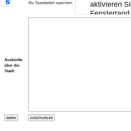
aktivieren 
Als Standardort speichern
Fensterrand 
Chrome:
Drücken Si
"Einfügen er
(das Script 
Auskünfte
Schließen S
über die
(alternativ
Stadt:
S
Daten einspi
Wechseln Sie
Textfeld "Aus
)
V
Stellen Sie si