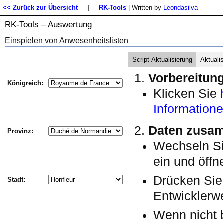
<< Zurück zur Übersicht
|
RK-Tools
| Written by
Leondasilva
RK-Tools – Auswertung
Einspielen von Anwesenheitslisten
Script-Aktualisierung
Aktuali
Vorbereitun
Königreich:
Klicken Sie
Information
Daten zusam
Provinz:
Wechseln S
ein und öffn
Drücken Si
Stadt:
Entwicklerwe
Wenn nicht b